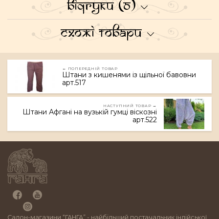
Відгуки (0)
Схожі товари
← ПОПЕРЕДНІЙ ТОВАР
Штани з кишенями із щільної бавовни
арт.517
НАСТУПНИЙ ТОВАР →
Штани Афгані на вузькій гумці віскозні
арт.522
Салон-магазини “ГАНГА” - найбільший постачальник індійської