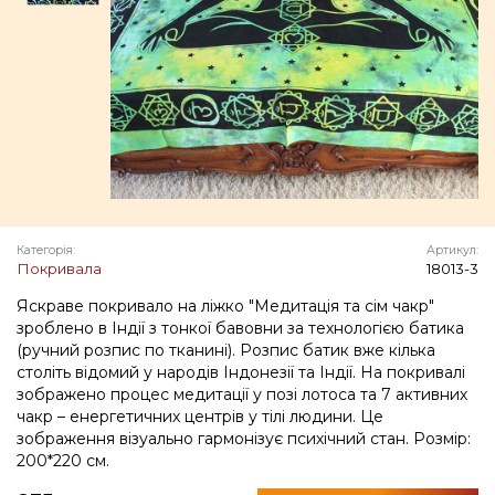
Категорія:
Артикул:
Покривала
18013-3
Яскраве покривало на ліжко "Медитація та сім чакр"
зроблено в Індії з тонкої бавовни за технологією батика
(ручний розпис по тканині). Розпис батик вже кілька
століть відомий у народів Індонезії та Індії. На покривалі
зображено процес медитації у позі лотоса та 7 активних
чакр – енергетичних центрів у тілі людини. Це
зображення візуально гармонізує психічний стан. Розмір:
200*220 см.