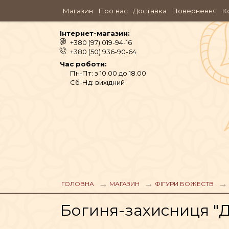
Магазин
Про нас
Доставка
Повернення
К
Інтернет-магазин:
+380 (97) 019-94-16
+380 (50) 936-90-64
Час роботи:
Пн-Пт: з 10.00 до 18.00
Сб-Нд: вихідний
АЮРВЕДА
ОДЯГ
ГОЛОВНА
МАГАЗИН
ФІГУРИ БОЖЕСТВ
Богиня-захисниця "Ду
АРОМАМАСЛА, П