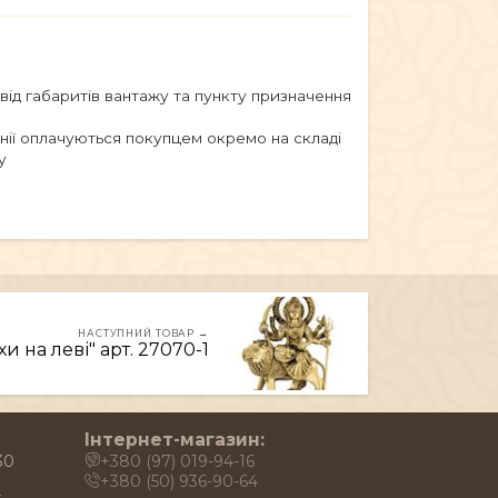
 від габаритів вантажу та пункту призначення
анії оплачуються покупцем окремо на складі
у
НАСТУПНИЙ ТОВАР →
и на леві" арт. 27070-1
Інтернет-магазин:
30
+380 (97) 019-94-16
+380 (50) 936-90-64