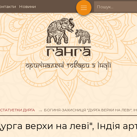
онтакти
Новини
Оригінальні товари з Індії
КОСМЕТИКА
Ч
АКСЕСУАРИ
СТАТУЕТКИ ДУРГА
БОГИНЯ-ЗАХИСНИЦЯ "ДУРГА ВЕРХИ НА ЛЕВІ", ІН
рга верхи на леві", Індія ар
АХОЩІ
ФІГУРИ БОЖЕСТВ
ЧА