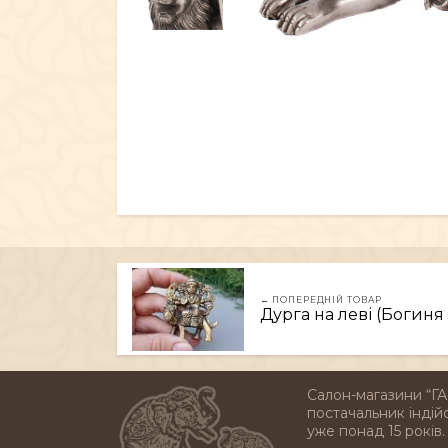
← ПОПЕРЕДНІЙ ТОВАР
Дурга на леві (Богиня 
Салон-магазини “ГА
постачальник індійс
уже понад 15 років.