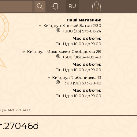
RU
0
Наші магазини:
м. Київ, вул. Княжий Затон 2/30
+380 (96) 575-86-24
Час роботи:
Пн-Нд: з 10.00 до 19.00
м. Київ, вул. Микільсько-Слобідська 2B
+380 (96) 341-09-40
Час роботи:
Пн-Нд: з 10.00 до 19.00
м. Київ, вул Глибочицька 13
+380 (98) 593-28-62
АЙ ТА СПЕЦІЇ
Час роботи:
Пн-Нд: з 10.00 до 19.00
ТЕКСТИЛЬ
ДІЯ АРТ.27046D
т.27046d
ШІ ТА ДЗВОНИ