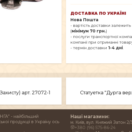
ДОСТАВКА ПО УКРАЇНІ
Нова Пошта
- вартість доставки залежить
(
мінімум 70 грн.
)
- послуги транспортної комп
компанії при отриманні товар
- термін доставки
1-4 дні
.
Захисту) арт. 27072-1
Статуетка "Дурга верх
НГА” - найбільший
Наші магазини:
ької продукції в Україну ось
м. Київ, вул. Княжий Затон 2/
+380 (96) 575-86-24