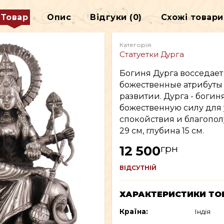
ДЕКОР
Товар
Опис
Відгуки (0)
Схожі товари
В
ВСЕ ДЛЯ КУРІННЯ
Категорія:
Статуетки Дурга
Богиня Дурга восседает 
божественные атрибуты
развитии. Дурга - богин
божественную силу для 
спокойствия и благопол
29 см, глубина 15 см.
грн
12 500
ВІДСУТНІЙ
ХАРАКТЕРИСТИКИ ТО
Країна:
Індія