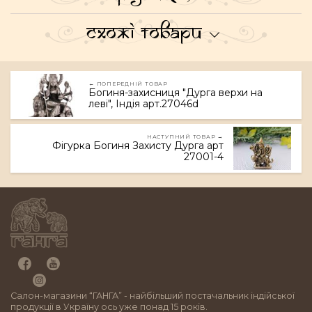
Схожі товари
← ПОПЕРЕДНІЙ ТОВАР
Богиня-захисниця "Дурга верхи на
леві", Індія арт.27046d
НАСТУПНИЙ ТОВАР →
Фігурка Богиня Захисту Дурга арт
27001-4
Салон-магазини “ГАНГА” - найбільший постачальник індійської
продукції в Україну ось уже понад 15 років.