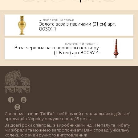
← ПОПЕРЕДНІЙ ТОВАР
Золота ваза з павичами (31 см) арт.
80301-1
НАСТУПНИЙ ТОВАР →
Ваза червона ваза червоного кольору
(118 см.) арт.80047-4
Салон-магазини “ГАНГА” - найбільший постачальник індійської
продукції в Україну ось уже понад 15 років.
За довгі роки співпраці з виробниками Індії, Непалу та Тибету
ми зібрали та можемо запропонувати Вам справді унікальну
колекцію речей ручного виготовлення!