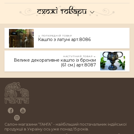
Схожі товари
← ПОПЕРЕДНІЙ ТОВАР
Кашпо з латуні арт.8086
НАСТУПНИЙ ТОВАР →
Велике декоративне кашпо із бронзи
(61 см.) арт.8087
Салон-магазини “ГАНГА” - найбільший постачальник індійської
продукції в Україну ось уже понад 15 років.