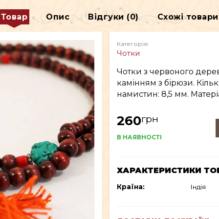
ДЕКОР
Товар
Опис
Відгуки (0)
Схожі товари
В
ВСЕ ДЛЯ КУРІННЯ
Категорія:
Чотки
Чотки з червоного дер
камінням з бірюзи. Кільк
намистин: 8,5 мм. Матері
грн
260
В НАЯВНОСТІ
ХАРАКТЕРИСТИКИ ТО
Країна:
Індія