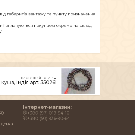
 від габаритів вантажу та пункту призначення
анії оплачуються покупцем окремо на складі
у
НАСТУПНИЙ ТОВАР →
 куша, Індія арт. 35026l
Інтернет-магазин:
30
+380 (97) 019-94-16
+380 (50) 936-90-64
ідська