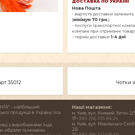
ДОСТАВКА ПО УКРАЇНІ
Нова Пошта
- вартість доставки залежить
(
мінімум 70 грн.
)
- послуги транспортної комп
компанії при отриманні товар
- термін доставки
1-4 дні
.
арт 35012
Чотки з
НГА” - найбільший
Наші магазини:
ької продукції в Україну ось
м. Київ, вул. Княжий Затон 2/
+380 (96) 575-86-24
м. Київ, вул. Микільсько-Слоб
раці з виробниками Індії,
2B
ми зібрали та можемо
+380 (96) 341-09-40