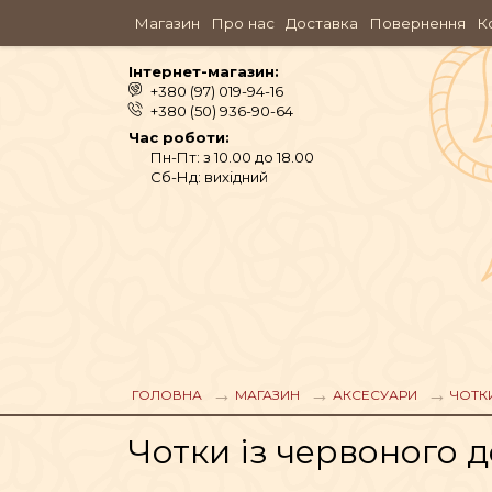
Магазин
Про нас
Доставка
Повернення
К
Інтернет-магазин:
+380 (97) 019-94-16
+380 (50) 936-90-64
Час роботи:
Пн-Пт: з 10.00 до 18.00
Сб-Нд: вихідний
АЮРВЕДА
ОДЯГ
ГОЛОВНА
МАГАЗИН
АКСЕСУАРИ
ЧОТК
Чотки із червоного де
АРОМАМАСЛА, П