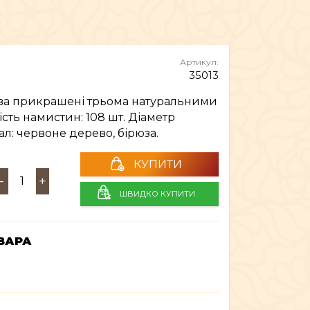
МЕБЛІ
Артикул:
35013
ева прикрашені трьома натуральними
ість намистин: 108 шт. Діаметр
ал: червоне дерево, бірюза.
КУПИТИ
-
+
ШВИДКО КУПИТИ
ВАРА