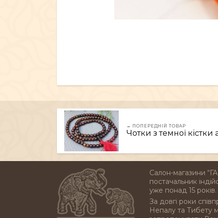
← ПОПЕРЕДНІЙ ТОВАР
Чотки з темної кістки 
Салон-магазини “ГА
постачальник індійс
уже понад 15 років.
За довгі роки співп
Непалу та Тибету 