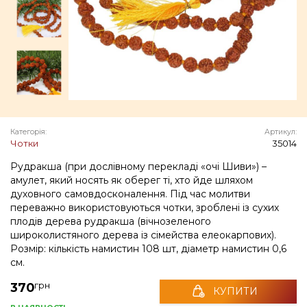
Категорія:
Артикул:
Чотки
35014
Рудракша (при дослівному перекладі «очі Шиви») –
амулет, який носять як оберег ті, хто йде шляхом
духовного самовдосконалення. Під час молитви
переважно використовуються чотки, зроблені із сухих
плодів дерева рудракша (вічнозеленого
широколистяного дерева із сімейства елеокарпових).
Розмір: кількість намистин 108 шт, діаметр намистин 0,6
см.
грн
370
КУПИТИ