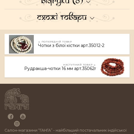
Відгуки (0)
Схожі товари
← ПОПЕРЕДНІЙ ТОВАР
Чотки з білої кістки арт.35012-2
НАСТУПНИЙ ТОВАР →
Рудракша-чотки 16 мм арт.35062r
Салон-магазини “ГАНГА” - найбільший постачальник індійської