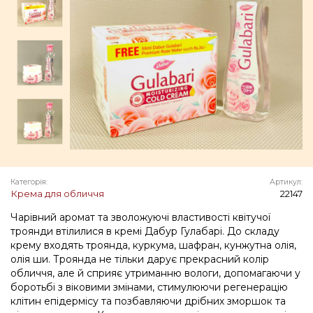
Категорія:
Артикул:
Крема для обличчя
22147
Чарівний аромат та зволожуючі властивості квітучої
троянди втілилися в кремі Дабур Гулабарі. До складу
крему входять троянда, куркума, шафран, кунжутна олія,
олія ши. Троянда не тільки дарує прекрасний колір
обличчя, але й сприяє утриманню вологи, допомагаючи у
боротьбі з віковими змінами, стимулюючи регенерацію
клітин епідермісу та позбавляючи дрібних зморшок та