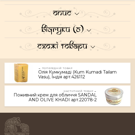
Опис
Відгуки (0)
Схожі товари
← ПОПЕРЕДНІЙ ТОВАР
Олія Кумкумаді (Kum Kumadi Tailam
Vasu), Індія арт.426112
НАСТУПНИЙ ТОВАР →
Поживний крем для обличчя SANDAL
AND OLIVE KHADI арт.22078-2