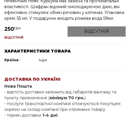
пігментних плям. Куркума має захисні та протизапальні
властивості. Шафран відомий омолоджуючою дією, він
ефективно стимулює обмін речовин у клітинах. Упаковка
крем: 55 мл. У подарунок входить рожева вода 59мл.
грн
250
ВІДСУТНІЙ
ВІДСУТНІЙ
ХАРАКТЕРИСТИКИ ТОВАРА
Країна:
Індія
ДОСТАВКА ПО УКРАЇНІ
Нова Пошта
- вартість доставки залежить від габаритів вантажу та
пункту призначення (
мінімум 70 грн.
)
- послуги транспортної компанії оплачуються покупцем
окремо на складі компанії при отриманні товару
- термін доставки
1-4 дні
.