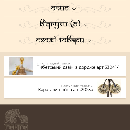
Опис
Відгуки (0)
Схожі товари
← ПОПЕРЕДНІЙ ТОВАР
Тибетський дзвін із дордже арт 33041-1
НАСТУПНИЙ ТОВАР →
Каратали тінґша арт.2023a