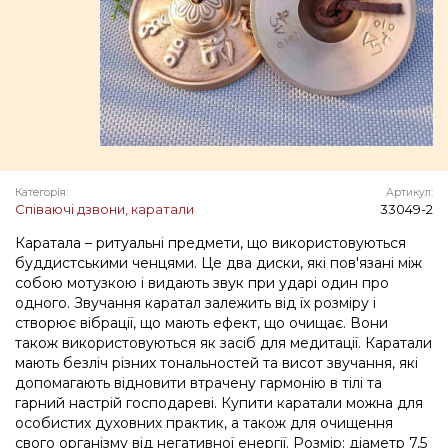
Категорія:
Артикул:
Співаючі дзвони, каратали
33049-2
Каратала – ритуальні предмети, що використовуються
буддистськими ченцями. Це два диски, які пов'язані між
собою мотузкою і видають звук при ударі один про
одного. Звучання каратал залежить від їх розміру і
створює вібрації, що мають ефект, що очищає. Вони
також використовуються як засіб для медитації. Каратали
мають безліч різних тональностей та висот звучання, які
допомагають відновити втрачену гармонію в тілі та
гарний настрій господареві. Купити каратали можна для
особистих духовних практик, а також для очищення
свого організму від негативної енергії. Розмір: діаметр 7,5