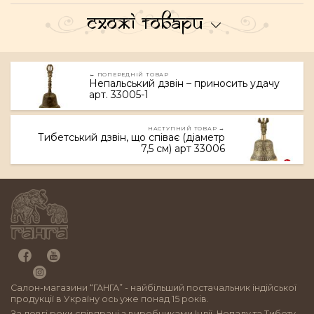
Схожі товари
← ПОПЕРЕДНІЙ ТОВАР
Непальський дзвін – приносить удачу
арт. 33005-1
НАСТУПНИЙ ТОВАР →
Тибетський дзвін, що співає (діаметр
7,5 см) арт 33006
Салон-магазини “ГАНГА” - найбільший постачальник індійської
продукції в Україну ось уже понад 15 років.
За довгі роки співпраці з виробниками Індії, Непалу та Тибету