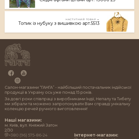
НАСТУПНИЙ ТОВАР →
Топик із нубуку з вишивкою арт.5513
Салон-магазини “ГАНГА” - найбільший постачальник індійської
продукції в Україну ось уже понад 15 років.
За довгі роки співпраці з виробниками Індії, Непалу та Тибету
ми зібрали та можемо запропонувати Вам справді унікальну
колекцію речей ручного виготовлення!
Наші магазини:
м. Київ, вул. Княжий Затон
2/30
Інтернет-магазин:
+380 (96) 575-86-24