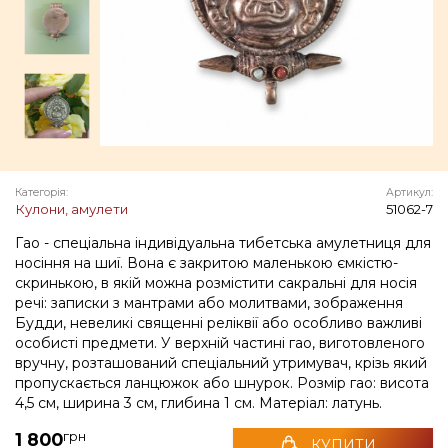
Категорія:
Артикул:
Кулони, амулети
51062-7
Гао - спеціальна індивідуальна тибетська амулетниця для
носіння на шиї. Вона є закритою маленькою ємкістю-
скринькою, в якій можна розмістити сакральні для носія
речі: записки з мантрами або молитвами, зображення
Будди, невеликі священні реліквії або особливо важливі
особисті предмети. У верхній частині гао, виготовленого
вручну, розташований спеціальний утримувач, крізь який
пропускається ланцюжок або шнурок. Розмір гао: висота
4,5 см, ширина 3 см, глибина 1 см. Матеріал: латунь.
грн
1 800
КУПИТИ