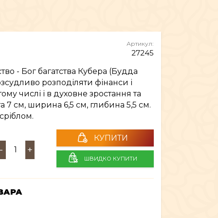
МЕБЛІ
Артикул:
27245
тство - Бог багатства Кубера (Будда
зсудливо розподіляти фінанси і
тому числі і в духовне зростання та
а 7 см, ширина 6,5 см, глибина 5,5 см.
сріблом.
КУПИТИ
-
+
ШВИДКО КУПИТИ
ВАРА