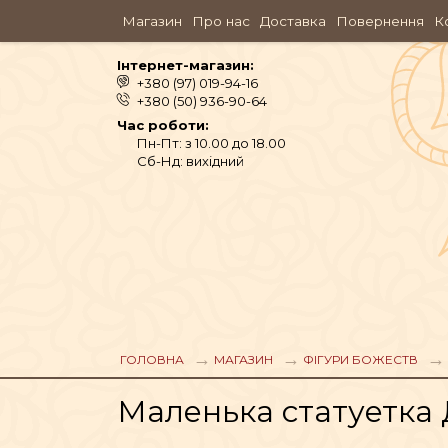
Магазин
Про нас
Доставка
Повернення
К
Інтернет-магазин:
+380 (97) 019-94-16
+380 (50) 936-90-64
Час роботи:
Пн-Пт: з 10.00 до 18.00
Сб-Нд: вихідний
АЮРВЕДА
ОДЯГ
ГОЛОВНА
МАГАЗИН
ФІГУРИ БОЖЕСТВ
Маленька статуетка 
АРОМАМАСЛА, П