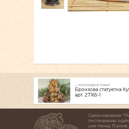
← ПОПЕРЕДНІЙ ТОВАР
Бронзова статуетка Куб
арт. 27165-1
Салон-магазини “ГА
постачальник індійс
уже понад 15 років.