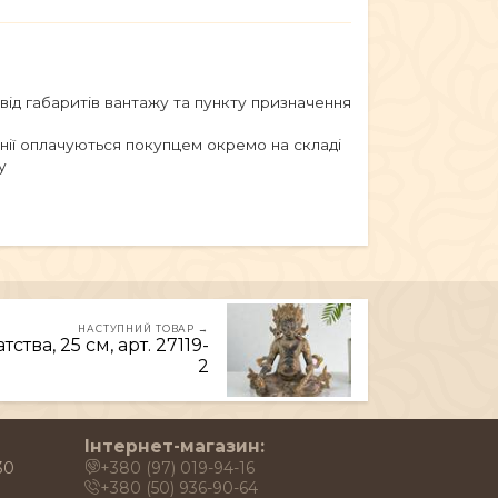
 від габаритів вантажу та пункту призначення
анії оплачуються покупцем окремо на складі
у
НАСТУПНИЙ ТОВАР →
ства, 25 см, арт. 27119-
2
Інтернет-магазин:
30
+380 (97) 019-94-16
+380 (50) 936-90-64