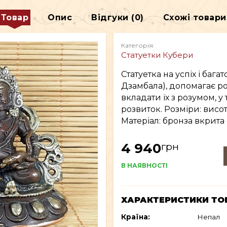
ДЕКОР
Товар
Опис
Відгуки (0)
Схожі товари
В
ВСЕ ДЛЯ КУРІННЯ
Категорія:
Статуетки Кубери
Статуетка на успіх і бага
Дзамбала), допомагає ро
вкладати їх з розумом, у 
розвиток. Розміри: висот
Матеріал: бронза вкрита 
грн
4 940
В НАЯВНОСТІ
ХАРАКТЕРИСТИКИ ТО
Країна:
Непал