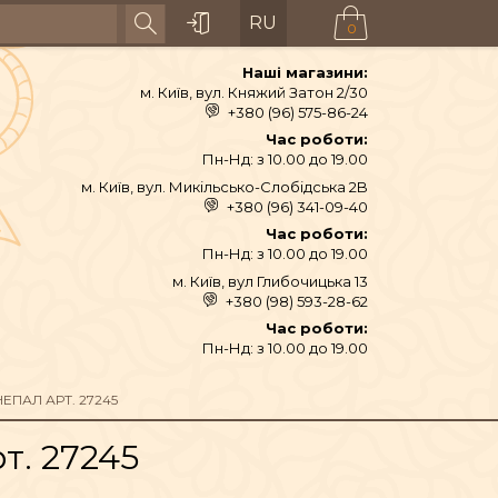
RU
0
Наші магазини:
м. Київ, вул. Княжий Затон 2/30
+380 (96) 575-86-24
Час роботи:
Пн-Нд: з 10.00 до 19.00
м. Київ, вул. Микільсько-Слобідська 2B
+380 (96) 341-09-40
Час роботи:
Пн-Нд: з 10.00 до 19.00
м. Київ, вул Глибочицька 13
+380 (98) 593-28-62
АЙ ТА СПЕЦІЇ
Час роботи:
Пн-Нд: з 10.00 до 19.00
ТЕКСТИЛЬ
ЕПАЛ АРТ. 27245
т. 27245
ШІ ТА ДЗВОНИ