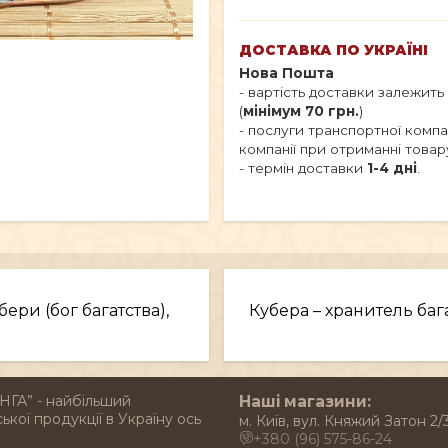
ДОСТАВКА ПО УКРАЇНІ
Нова Пошта
- вартість доставки залежить
(
мінімум 70 грн.
)
- послуги транспортної комп
компанії при отриманні товар
- термін доставки
1-4 дні
.
ери (бог багатства),
Кубера – хранитель багат
НГА” - найбільший
Наші магазини:
ької продукції в Україну ось
м. Київ, вул. Княжий Затон 2/
+380 (96) 575-86-24