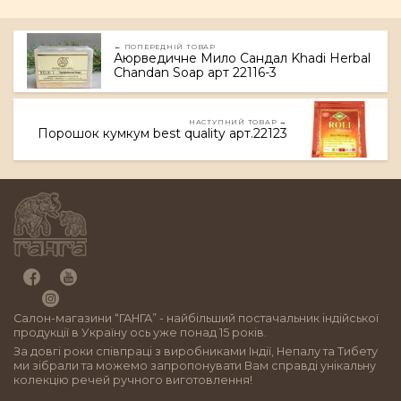
← ПОПЕРЕДНІЙ ТОВАР
Аюрведичне Мило Сандал Khadi Herbal
Chandan Soap арт 22116-3
НАСТУПНИЙ ТОВАР →
Порошок кумкум best quality арт.22123
Салон-магазини “ГАНГА” - найбільший постачальник індійської
продукції в Україну ось уже понад 15 років.
За довгі роки співпраці з виробниками Індії, Непалу та Тибету
ми зібрали та можемо запропонувати Вам справді унікальну
колекцію речей ручного виготовлення!