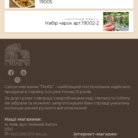
19005
НАСТУПНИЙ ТОВАР →
Набір чарок арт.19002-2
Салон-магазини “ГАНГА” - найбільший постачальник індійської
продукції в Україну ось уже понад 15 років.
За довгі роки співпраці з виробниками Індії, Непалу та Тибету
ми зібрали та можемо запропонувати Вам справді унікальну
колекцію речей ручного виготовлення!
Наші магазини:
м. Київ, вул. Княжий Затон
2/30
Інтернет-магазин:
+380 (96) 575-86-24