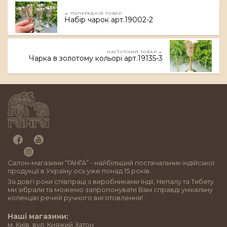
← ПОПЕРЕДНІЙ ТОВАР
Набір чарок арт.19002-2
НАСТУПНИЙ ТОВАР →
Чарка в золотому кольорі арт.19135-3
Салон-магазини “ГАНГА” - найбільший постачальник індійської
продукції в Україну ось уже понад 15 років.
За довгі роки співпраці з виробниками Індії, Непалу та Тибету
ми зібрали та можемо запропонувати Вам справді унікальну
колекцію речей ручного виготовлення!
Наші магазини:
м. Київ, вул. Княжий Затон