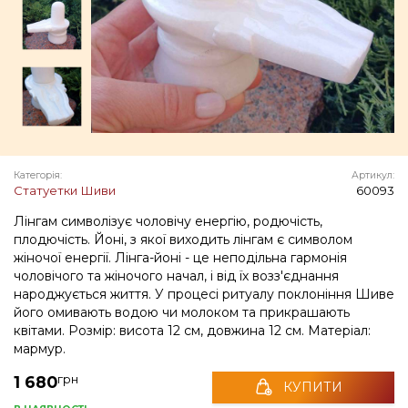
Категорія:
Артикул:
Статуетки Шиви
60093
Лінгам символізує чоловічу енергію, родючість,
плодючість. Йоні, з якої виходить лінгам є символом
жіночої енергії. Лінга-йоні - це неподільна гармонія
чоловічого та жіночого начал, і від їх возз'єднання
народжується життя. У процесі ритуалу поклоніння Шиве
його омивають водою чи молоком та прикрашають
квітами. Розмір: висота 12 см, довжина 12 см. Матеріал:
мармур.
грн
1 680
КУПИТИ