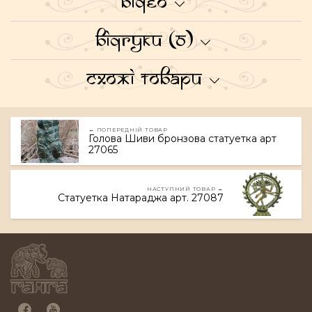
Відео
Відгуки (0)
Схожі товари
← ПОПЕРЕДНІЙ ТОВАР
Голова Шиви бронзова статуетка арт
27065
НАСТУПНИЙ ТОВАР →
Статуетка Натараджа арт. 27087