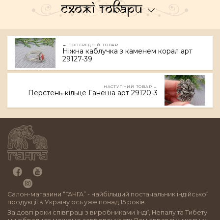
Схожі товари
← ПОПЕРЕДНІЙ ТОВАР
Ніжна каблучка з каменем корал арт
29127-39
НАСТУПНИЙ ТОВАР →
Перстень-кільце Ганеша арт 29120-3
Салон-магазини “ГАНГА” - найбільший постачальник індійської
продукції в Україну ось уже понад 15 років.
За довгі роки співпраці з виробниками Індії, Непалу та Тибету